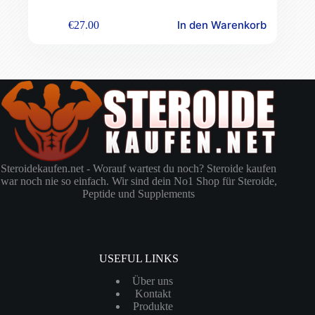
In den Warenkorb
€
27.00
Steroidekaufen.net - Worauf wartest du noch? Steroide kaufen
war noch nie so einfach. Wir sind dein No1 Shop für Steroide,
Peptide und Supplements
USEFUL LINKS
Über uns
Kontakt
Produkte