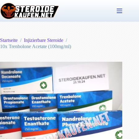
Zum
Inhalt
springen
Startseite
/
Injizierbare Steroide
/
10x Trenbolone Acetate (100mg/ml)