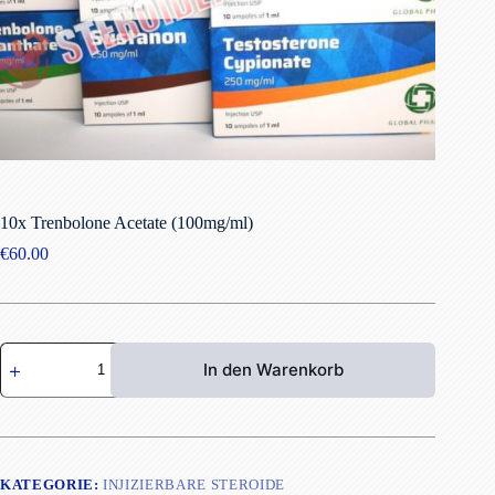
10x Trenbolone Acetate (100mg/ml)
€
60.00
10x
In den Warenkorb
Trenbolone
Acetate
(100mg/ml)
Menge
KATEGORIE:
INJIZIERBARE STEROIDE