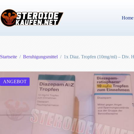
Zum
Inhalt
springen
Home
Startseite
/
Beruhigungsmittel
/
1x Diaz. Tropfen (10mg/ml) – Div. He
ANGEBOT