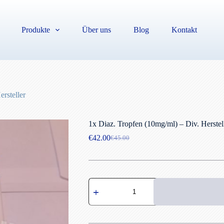
Produkte
Über uns
Blog
Kontakt
rsteller
1x Diaz. Tropfen (10mg/ml) – Div. Herstel
€
42.00
€
45.00
Ursprünglicher
Aktueller
Preis
Preis
war:
ist:
€45.00
€42.00.
1x
Diaz.
Tropfen
(10mg/ml)
-