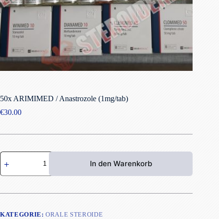
50x ARIMIMED / Anastrozole (1mg/tab)
€
30.00
50x
In den Warenkorb
ARIMIMED
/
Anastrozole
(1mg/tab)
Menge
KATEGORIE:
ORALE STEROIDE