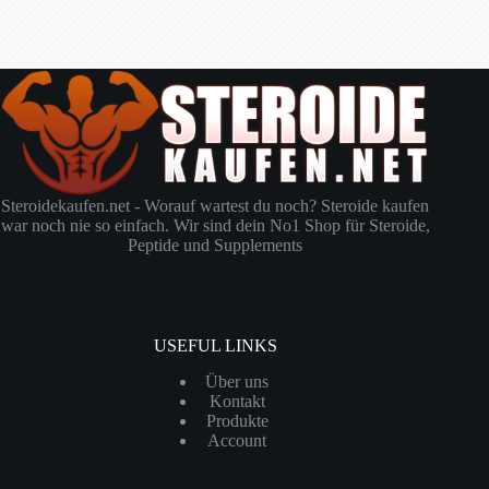
Steroidekaufen.net - Worauf wartest du noch? Steroide kaufen
war noch nie so einfach. Wir sind dein No1 Shop für Steroide,
Peptide und Supplements
USEFUL LINKS
Über uns
Kontakt
Produkte
Account