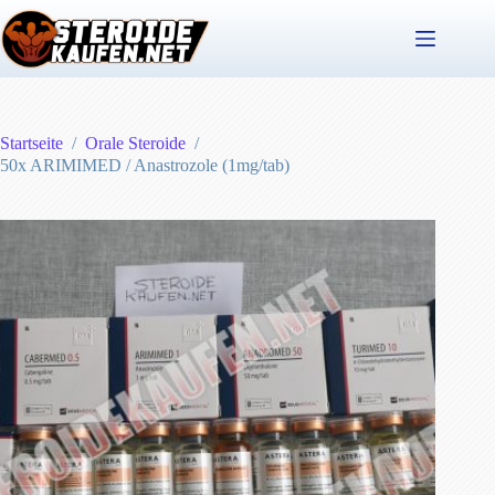
Zum
Inhalt
springen
Startseite
/
Orale Steroide
/
50x ARIMIMED / Anastrozole (1mg/tab)